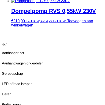
Dompelpomp RVS 0,55kW 230V
€
219,00
Toevoegen aan
Excl BTW,
€
264,99
Incl BTW.
winkelwagen
4x4
Aanhanger net
Aanhangwagen onderdelen
Gereedschap
LED offroad lampen
Lieren
Bedieningen