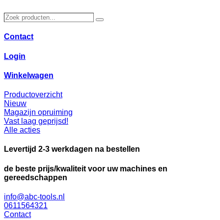
Ga
naar
Zoek
Zoeken
de
producten…
inhoud
Contact
Login
Winkelwagen
Productoverzicht
Nieuw
Magazijn opruiming
Vast laag geprijsd!
Alle acties
Levertijd 2-3 werkdagen na bestellen
de beste prijs/kwaliteit voor uw machines en
gereedschappen
info@abc-tools.nl
0611564321
Contact