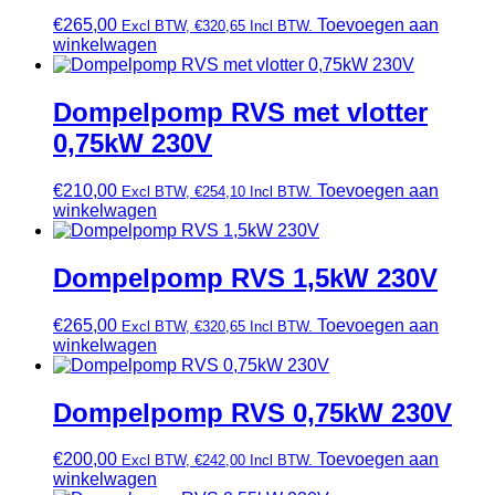
€
265,00
Toevoegen aan
Excl BTW,
€
320,65
Incl BTW.
winkelwagen
Dompelpomp RVS met vlotter
0,75kW 230V
€
210,00
Toevoegen aan
Excl BTW,
€
254,10
Incl BTW.
winkelwagen
Dompelpomp RVS 1,5kW 230V
€
265,00
Toevoegen aan
Excl BTW,
€
320,65
Incl BTW.
winkelwagen
Dompelpomp RVS 0,75kW 230V
€
200,00
Toevoegen aan
Excl BTW,
€
242,00
Incl BTW.
winkelwagen