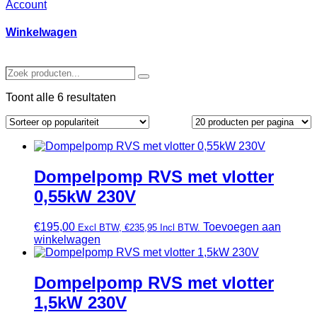
Account
Winkelwagen
Zoek
Zoeken
producten…
Gesorteerd
Toont alle 6 resultaten
op
populariteit
Dompelpomp RVS met vlotter
0,55kW 230V
€
195,00
Toevoegen aan
Excl BTW,
€
235,95
Incl BTW.
winkelwagen
Dompelpomp RVS met vlotter
1,5kW 230V