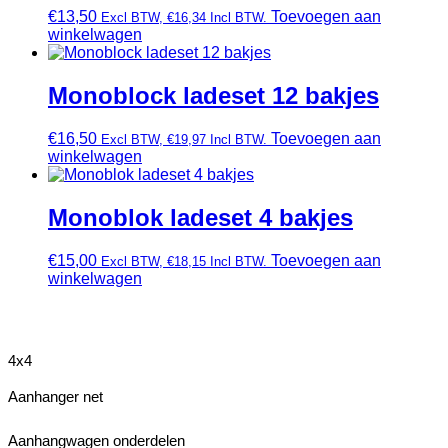
€
13,50
Toevoegen aan
Excl BTW,
€
16,34
Incl BTW.
winkelwagen
Monoblock ladeset 12 bakjes
€
16,50
Toevoegen aan
Excl BTW,
€
19,97
Incl BTW.
winkelwagen
Monoblok ladeset 4 bakjes
€
15,00
Toevoegen aan
Excl BTW,
€
18,15
Incl BTW.
winkelwagen
4x4
Aanhanger net
Aanhangwagen onderdelen