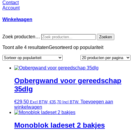
Contact
Account
Winkelwagen
Zoek producten…
Zoeken
Toont alle 4 resultaten
Gesorteerd op populariteit
Opbergwand voor gereedschap
35dlg
€
29,50
Toevoegen aan
Excl BTW,
€
35,70
Incl BTW.
winkelwagen
Monoblok ladeset 2 bakjes