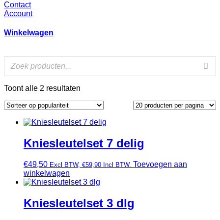
Contact
Account
Winkelwagen
Gesorteerd
Toont alle 2 resultaten
op
populariteit
Kniesleutelset 7 delig
€
49,50
Toevoegen aan
Excl BTW,
€
59,90
Incl BTW.
winkelwagen
Kniesleutelset 3 dlg