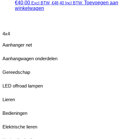
€
40,00
Toevoegen aan
Excl BTW,
€
48,40
Incl BTW.
winkelwagen
4x4
Aanhanger net
Aanhangwagen onderdelen
Gereedschap
LED offroad lampen
Lieren
Bedieningen
Elektrische lieren