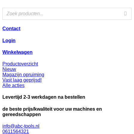
Ga
naar
de
inhoud
Contact
Login
Winkelwagen
Productoverzicht
Nieuw
Magazijn opruiming
Vast laag geprijsd!
Alle acties
Levertijd 2-3 werkdagen na bestellen
de beste prijs/kwaliteit voor uw machines en
gereedschappen
info@abc-tools.nl
0611564321