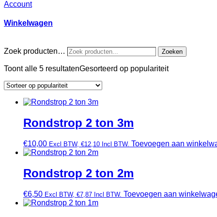
Account
Winkelwagen
Zoek producten…
Zoeken
Toont alle 5 resultaten
Gesorteerd op populariteit
Rondstrop 2 ton 3m
€
10,00
Toevoegen aan winkelw
Excl BTW,
€
12,10
Incl BTW.
Rondstrop 2 ton 2m
€
6,50
Toevoegen aan winkelwag
Excl BTW,
€
7,87
Incl BTW.