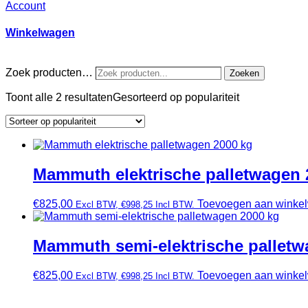
Account
Winkelwagen
Zoek producten…
Zoeken
Toont alle 2 resultaten
Gesorteerd op populariteit
Mammuth elektrische palletwagen 
€
825,00
Toevoegen aan winke
Excl BTW,
€
998,25
Incl BTW.
Mammuth semi-elektrische palletw
€
825,00
Toevoegen aan winke
Excl BTW,
€
998,25
Incl BTW.