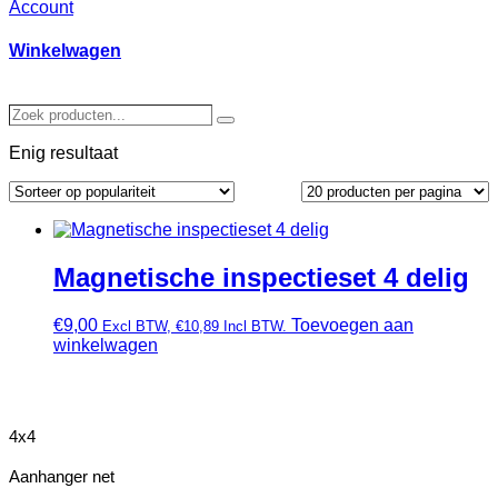
Account
Winkelwagen
Zoek
Zoeken
producten…
Enig resultaat
Magnetische inspectieset 4 delig
€
9,00
Toevoegen aan
Excl BTW,
€
10,89
Incl BTW.
winkelwagen
4x4
Aanhanger net