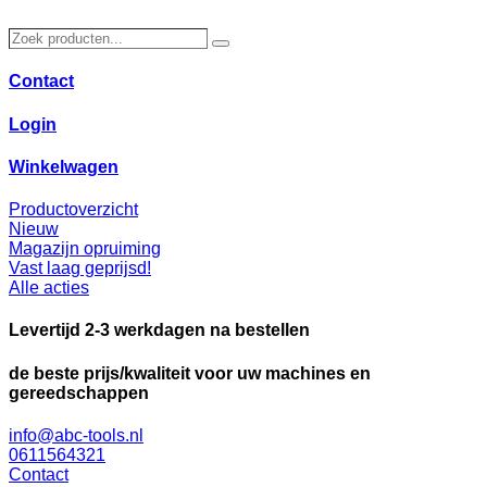
Ga
naar
Zoek
Zoeken
de
producten…
inhoud
Contact
Login
Winkelwagen
Productoverzicht
Nieuw
Magazijn opruiming
Vast laag geprijsd!
Alle acties
Levertijd 2-3 werkdagen na bestellen
de beste prijs/kwaliteit voor uw machines en
gereedschappen
info@abc-tools.nl
0611564321
Contact