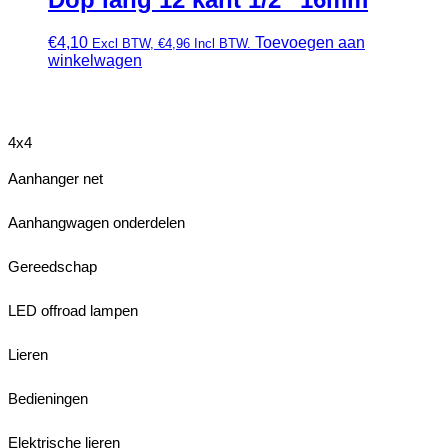
€
4,10
Toevoegen aan
Excl BTW,
€
4,96
Incl BTW.
winkelwagen
4x4
Aanhanger net
Aanhangwagen onderdelen
Gereedschap
LED offroad lampen
Lieren
Bedieningen
Elektrische lieren