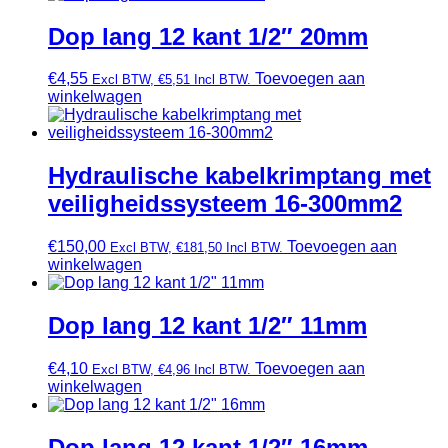
Dop lang 12 kant 1/2″ 20mm
€
4,55
Toevoegen aan
Excl BTW,
€
5,51
Incl BTW.
winkelwagen
Hydraulische kabelkrimptang met
veiligheidssysteem 16-300mm2
€
150,00
Toevoegen aan
Excl BTW,
€
181,50
Incl BTW.
winkelwagen
Dop lang 12 kant 1/2″ 11mm
€
4,10
Toevoegen aan
Excl BTW,
€
4,96
Incl BTW.
winkelwagen
Dop lang 12 kant 1/2″ 16mm