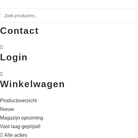
Ga
naar
de
Contact
inhoud
Login
Winkelwagen
Productoverzicht
Nieuw
Magazijn opruiming
Vast laag geprijsd!
Alle acties