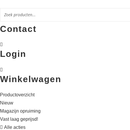
Ga
naar
de
Contact
inhoud
Login
Winkelwagen
Productoverzicht
Nieuw
Magazijn opruiming
Vast laag geprijsd!
Alle acties