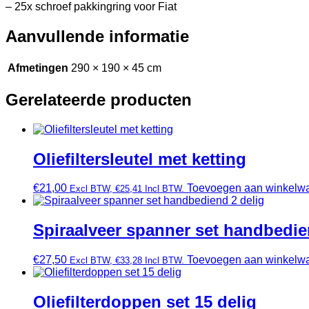
– 25x schroef pakkingring voor Fiat
Aanvullende informatie
Afmetingen
290 × 190 × 45 cm
Gerelateerde producten
Oliefiltersleutel met ketting
€
21,00
Toevoegen aan winkelw
Excl BTW,
€
25,41
Incl BTW.
Spiraalveer spanner set handbedie
€
27,50
Toevoegen aan winkelw
Excl BTW,
€
33,28
Incl BTW.
Oliefilterdoppen set 15 delig