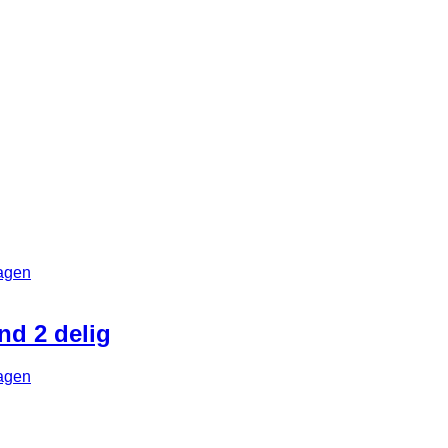
agen
nd 2 delig
agen