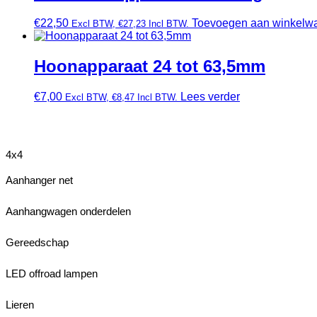
€
22,50
Toevoegen aan winkelw
Excl BTW,
€
27,23
Incl BTW.
Hoonapparaat 24 tot 63,5mm
€
7,00
Lees verder
Excl BTW,
€
8,47
Incl BTW.
4x4
Aanhanger net
Aanhangwagen onderdelen
Gereedschap
LED offroad lampen
Lieren