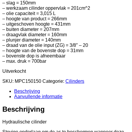
– slag = 150mm
– werkzaam cilinder oppervlak = 201cm^2
– olie capaciteit = 3,015 L
– hoogte van product = 266mm
– uitgeschoven hoogte = 431mm
– buiten diameter = 207mm
– draagvlak diameter = 160mm
– plunjer diameter = 140mm
– draad van de olie input (ZG) = 3/8″ – 20
– hoogte van de bovenste dop = 31mm
– bovenste dop is afneembaar
– max. druk = 700bar
Uitverkocht
SKU:
MPC150150
Categorie:
Cilinders
Beschrijving
Aanvullende informatie
Beschrijving
Hydraulische cilinder
Stevige onderlaag om de as te beschermen wanneer deze