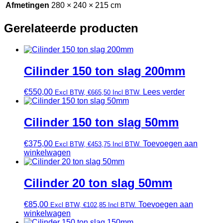
Afmetingen
280 × 240 × 215 cm
Gerelateerde producten
Cilinder 150 ton slag 200mm
€
550,00
Lees verder
Excl BTW,
€
665,50
Incl BTW.
Cilinder 150 ton slag 50mm
€
375,00
Toevoegen aan
Excl BTW,
€
453,75
Incl BTW.
winkelwagen
Cilinder 20 ton slag 50mm
€
85,00
Toevoegen aan
Excl BTW,
€
102,85
Incl BTW.
winkelwagen