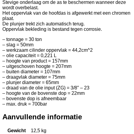
Stevige onderlaag om de as te beschermen wanneer deze
wordt overbelast.
Het oppervlak van de hoofdas is afgewerkt met een chromen
plaat.
De plunjer trekt zich automatisch terug.
Oppervlak bekleding is bestand tegen corrosie.
– tonnage = 30 ton
– slag = 50mm
– werkzaam cilinder oppervlak = 44,2cm^2
– olie capaciteit = 0,221 L
– hoogte van product = 157mm
– uitgeschoven hoogte = 207mm
– buiten diameter = 107mm
– draagvlak diameter = 75mm
– plunjer diameter = 65mm
– draad van de olie input (ZG) = 3/8″ – 23
– hoogte van de bovenste dop = 22mm
– bovenste dop is afneembaar
– max. druk = 700bar
Aanvullende informatie
Gewicht
12,5 kg