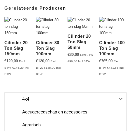
Gerelateerde Producten
Cilinder 20
Ton Slag
Cilinder 20
Cilinder 30
Cilinder 100
50mm
Ton Slag
Ton Slag
Ton Slag
150mm
100mm
100mm
€
80,00
Excl BTW,
€
120,00
€
120,00
€
365,00
Excl
Excl
€
96,80
Incl BTW.
Excl
BTW,
€
145,20
Incl
BTW,
€
145,20
Incl
BTW,
€
441,65
Incl
BTW.
BTW.
BTW.
4x4
Accugereedschap en accessoires
Agrarisch