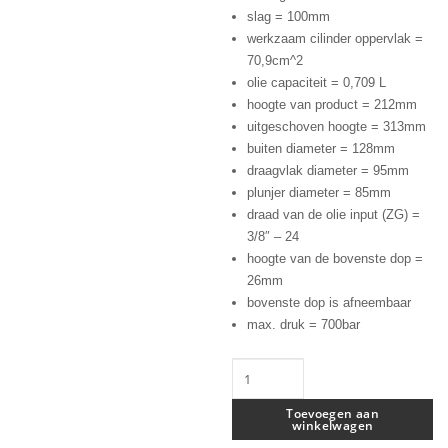
slag = 100mm
werkzaam cilinder oppervlak =
70,9cm^2
olie capaciteit = 0,709 L
hoogte van product = 212mm
uitgeschoven hoogte = 313mm
buiten diameter = 128mm
draagvlak diameter = 95mm
plunjer diameter = 85mm
draad van de olie input (ZG) =
3/8″ – 24
hoogte van de bovenste dop =
26mm
bovenste dop is afneembaar
max. druk = 700bar
Cilinder
50
ton
Toevoegen aan
winkelwagen
slag