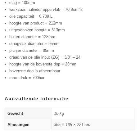
slag = 100mm
werkzaam cilinder oppervlak = 70,9cm^2
olie capaciteit = 0,709 L
hoogte van product = 212mm
uitgeschoven hoogte = 313mm
buiten diameter = 128mm
draagvlak diameter = 95mm
plunjer diameter = 85mm
draad van de olie input (ZG) = 3/8″ – 24
hoogte van de bovenste dop = 26mm
bovenste dop is afneembaar
max. druk = 700bar
Aanvullende Informatie
Gewicht
18 kg
Afmetingen
385 × 185 × 221 cm