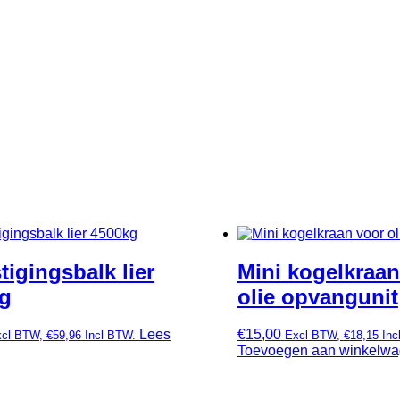
tigingsbalk lier
Mini kogelkraan
g
olie opvangunit
Lees
€
15,00
xcl BTW,
€
59,96
Incl BTW.
Excl BTW,
€
18,15
Inc
Toevoegen aan winkelw