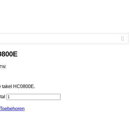
0800E
BTW.
he takel HC0800E.
tal
Toebehoren