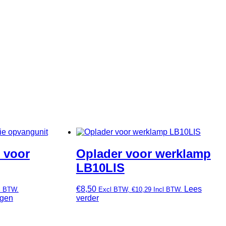
 voor
Oplader voor werklamp
LB10LIS
€
8,50
Lees
l BTW.
Excl BTW,
€
10,29
Incl BTW.
agen
verder