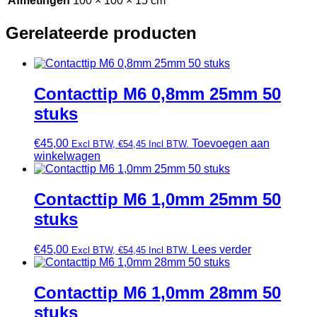
Afmetingen
100 × 100 × 15 cm
Gerelateerde producten
Contacttip M6 0,8mm 25mm 50
stuks
€
45,00
Toevoegen aan
Excl BTW,
€
54,45
Incl BTW.
winkelwagen
Contacttip M6 1,0mm 25mm 50
stuks
€
45,00
Lees verder
Excl BTW,
€
54,45
Incl BTW.
Contacttip M6 1,0mm 28mm 50
stuks