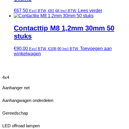
€
67,50
Lees verder
Excl BTW,
€
81,68
Incl BTW.
Contacttip M8 1,2mm 30mm 50
stuks
€
90,00
Toevoegen aan
Excl BTW,
€
108,90
Incl BTW.
winkelwagen
4x4
Aanhanger net
Aanhangwagen onderdelen
Gereedschap
LED offroad lampen