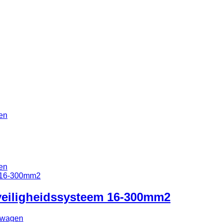
en
en
veiligheidssysteem 16-300mm2
lwagen