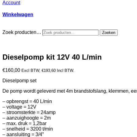
Account
Winkelwagen
Zoek producten…
Zoeken
Dieselpomp kit 12V 40 L/min
€
160,00
Excl BTW,
€
193,60
Incl BTW.
Dieselpomp set
De pomp wordt geleverd met 4m brandstofslang, klemmen, een
– opbrengst = 40 L/min
– voltage = 12V
– stroomsterkte = 24amp
– aanzuighoogte = 2m
– max. druk = 1,2bar
– snelheid = 3200 t/min
– aansluiting = 3/4”