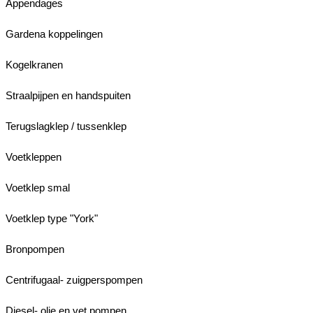
Appendages
Gardena koppelingen
Kogelkranen
Straalpijpen en handspuiten
Terugslagklep / tussenklep
Voetkleppen
Voetklep smal
Voetklep type "York"
Bronpompen
Centrifugaal- zuigperspompen
Diesel- olie en vet pompen