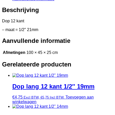
Beschrijving
Dop 12 kant
– maat = 1/2″ 21mm
Aanvullende informatie
Afmetingen
100 × 45 × 25 cm
Gerelateerde producten
Dop lang 12 kant 1/2″ 19mm
€
4,75
Toevoegen aan
Excl BTW,
€
5,75
Incl BTW.
winkelwagen