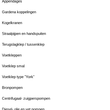
Appendages
Gardena koppelingen
Kogelkranen
Straalpijpen en handspuiten
Terugslagklep / tussenklep
Voetkleppen
Voetklep smal
Voetklep type "York"
Bronpompen
Centrifugaal- zuigperspompen
Diesel- olie en vet pompen