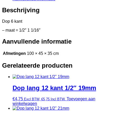
Beschrijving
Dop 6 kant
– maat = 1/2″ 1 1/16″
Aanvullende informatie
Afmetingen
100 × 45 × 35 cm
Gerelateerde producten
Dop lang 12 kant 1/2″ 19mm
€
4,75
Toevoegen aan
Excl BTW,
€
5,75
Incl BTW.
winkelwagen