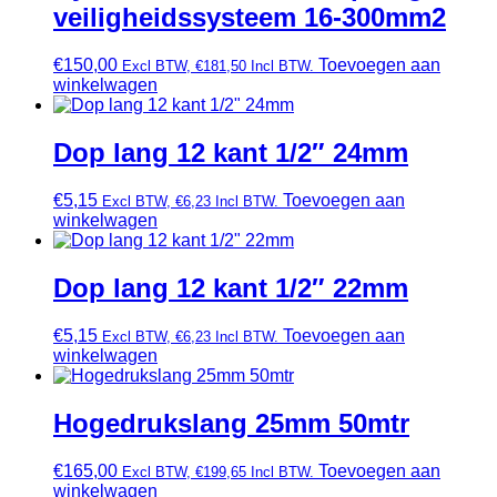
veiligheidssysteem 16-300mm2
€
150,00
Toevoegen aan
Excl BTW,
€
181,50
Incl BTW.
winkelwagen
Dop lang 12 kant 1/2″ 24mm
€
5,15
Toevoegen aan
Excl BTW,
€
6,23
Incl BTW.
winkelwagen
Dop lang 12 kant 1/2″ 22mm
€
5,15
Toevoegen aan
Excl BTW,
€
6,23
Incl BTW.
winkelwagen
Hogedrukslang 25mm 50mtr
€
165,00
Toevoegen aan
Excl BTW,
€
199,65
Incl BTW.
winkelwagen