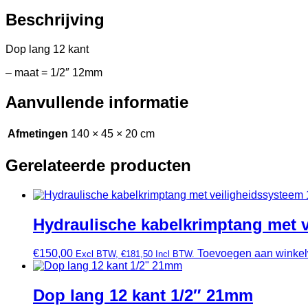
Beschrijving
Dop lang 12 kant
– maat = 1/2″ 12mm
Aanvullende informatie
Afmetingen
140 × 45 × 20 cm
Gerelateerde producten
Hydraulische kabelkrimptang met 
€
150,00
Toevoegen aan winke
Excl BTW,
€
181,50
Incl BTW.
Dop lang 12 kant 1/2″ 21mm