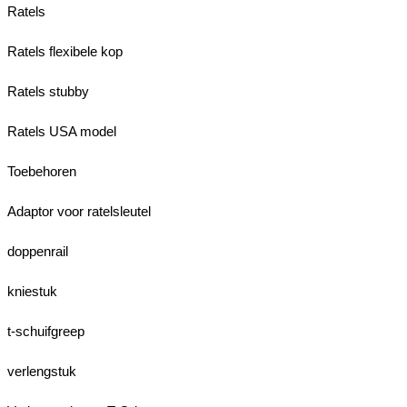
Ratels
Ratels flexibele kop
Ratels stubby
Ratels USA model
Toebehoren
Adaptor voor ratelsleutel
doppenrail
kniestuk
t-schuifgreep
verlengstuk