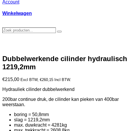
Account
Winkelwagen
Zoek
Zoeken
producten…
Dubbelwerkende cilinder hydraulisch
1219,2mm
€
215,00
Excl BTW,
€
260,15
Incl BTW.
Hydrauliek cilinder dubbelwerkend
200bar continue druk, de cilinder kan pieken van 400bar
weerstaan.
boring = 50,8mm
slag = 1219,2mm
max. duwkracht = 4281kg
max. trekkracht = 2608,8kg