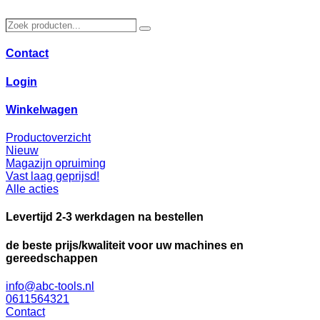
Ga
naar
Zoek
Zoeken
de
producten…
inhoud
Contact
Login
Winkelwagen
Productoverzicht
Nieuw
Magazijn opruiming
Vast laag geprijsd!
Alle acties
Levertijd 2-3 werkdagen na bestellen
de beste prijs/kwaliteit voor uw machines en
gereedschappen
info@abc-tools.nl
0611564321
Contact