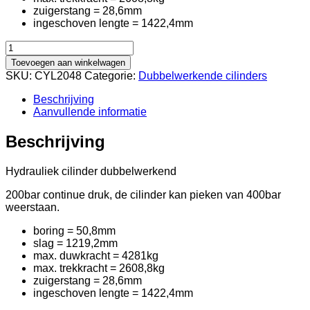
zuigerstang = 28,6mm
ingeschoven lengte = 1422,4mm
Dubbelwerkende
cilinder
Toevoegen aan winkelwagen
hydraulisch
SKU:
CYL2048
Categorie:
Dubbelwerkende cilinders
1219,2mm
aantal
Beschrijving
Aanvullende informatie
Beschrijving
Hydrauliek cilinder dubbelwerkend
200bar continue druk, de cilinder kan pieken van 400bar
weerstaan.
boring = 50,8mm
slag = 1219,2mm
max. duwkracht = 4281kg
max. trekkracht = 2608,8kg
zuigerstang = 28,6mm
ingeschoven lengte = 1422,4mm