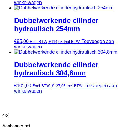
winkelwagen
Dubbelwerkende cilinder
hydraulisch 254mm
€
95,00
Toevoegen aan
Excl BTW,
€
114,95
Incl BTW.
winkelwagen
Dubbelwerkende cilinder
hydraulisch 304,8mm
€
105,00
Toevoegen aan
Excl BTW,
€
127,05
Incl BTW.
winkelwagen
4x4
Aanhanger net