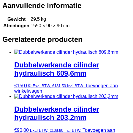
Aanvullende informatie
Gewicht
29,5 kg
Afmetingen
1550 × 90 × 90 cm
Gerelateerde producten
Dubbelwerkende cilinder
hydraulisch 609,6mm
€
150,00
Toevoegen aan
Excl BTW,
€
181,50
Incl BTW.
winkelwagen
Dubbelwerkende cilinder
hydraulisch 203,2mm
€
90,00
Toevoegen aan
Excl BTW,
€
108,90
Incl BTW.