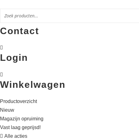
Ga
naar
de
Contact
inhoud
Login
Winkelwagen
Productoverzicht
Nieuw
Magazijn opruiming
Vast laag geprijsd!
Alle acties