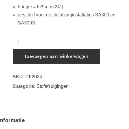
hoogte = 625mm (24″)
geschikt voor de stofafzuiginstallaties SA300 en
SA300S
Fijnstoffilter
voor
stofafzuiginstallatie
Toevoegen aan winkelwagen
500mm
aantal
SKU:
CF2024
Categorie:
Stofafzuigingen
informatie