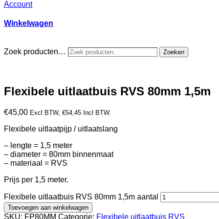
Account
Winkelwagen
Zoek producten…
Zoeken
Flexibele uitlaatbuis RVS 80mm 1,5m
€
45,00
Excl BTW,
€
54,45
Incl BTW.
Flexibele uitlaatpijp / uitlaatslang
– lengte = 1,5 meter
– diameter = 80mm binnenmaat
– materiaal = RVS
Prijs per 1,5 meter.
Flexibele uitlaatbuis RVS 80mm 1,5m aantal
Toevoegen aan winkelwagen
SKU:
FP80MM
Categorie:
Flexibele uitlaatbuis RVS