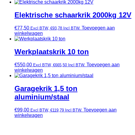
Elektrische schaarkrik 2000kg 12V
€
77,50
Toevoegen aan
Excl BTW,
€
93,78
Incl BTW.
winkelwagen
Werkplaatskrik 10 ton
€
550,00
Toevoegen aan
Excl BTW,
€
665,50
Incl BTW.
winkelwagen
Garagekrik 1,5 ton
aluminium/staal
€
99,00
Toevoegen aan
Excl BTW,
€
119,79
Incl BTW.
winkelwagen