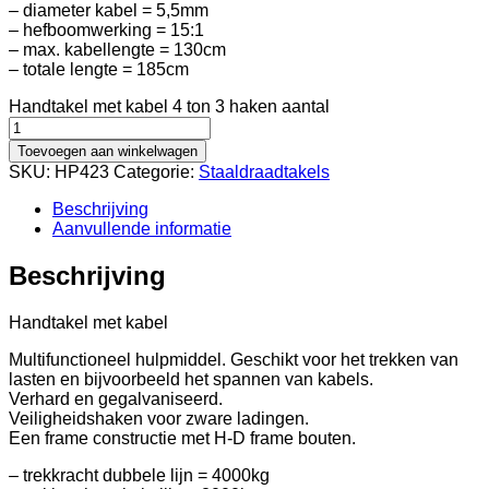
– diameter kabel = 5,5mm
– hefboomwerking = 15:1
– max. kabellengte = 130cm
– totale lengte = 185cm
Handtakel met kabel 4 ton 3 haken aantal
Toevoegen aan winkelwagen
SKU:
HP423
Categorie:
Staaldraadtakels
Beschrijving
Aanvullende informatie
Beschrijving
Handtakel met kabel
Multifunctioneel hulpmiddel. Geschikt voor het trekken van
lasten en bijvoorbeeld het spannen van kabels.
Verhard en gegalvaniseerd.
Veiligheidshaken voor zware ladingen.
Een frame constructie met H-D frame bouten.
– trekkracht dubbele lijn = 4000kg