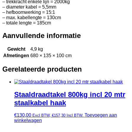
– trekkracht enkele lijn = 2000kg
– diameter kabel = 5,5mm
– hefboomwerking = 15:1
– max. kabellengte = 130cm
– totale lengte = 185cm
Aanvullende informatie
Gewicht
4,9 kg
Afmetingen
680 × 135 × 100 cm
Gerelateerde producten
Staaldraadtakel 800kg incl 20 mtr
staalkabel haak
€
130,00
Toevoegen aan
Excl BTW,
€
157,30
Incl BTW.
winkelwagen