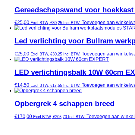
Gereedschapswand voor hoekkas
€
25,00
Toevoegen aan winkelw
Excl BTW,
€
30,25
Incl BTW.
Led verlichting voor Bullram wer
€
25,00
Toevoegen aan winkelw
Excl BTW,
€
30,25
Incl BTW.
LED verlichtingsbalk 10W 60cm E
€
14,50
Toevoegen aan winkelw
Excl BTW,
€
17,55
Incl BTW.
Opbergrek 4 schappen breed
€
170,00
Toevoegen aan winke
Excl BTW,
€
205,70
Incl BTW.