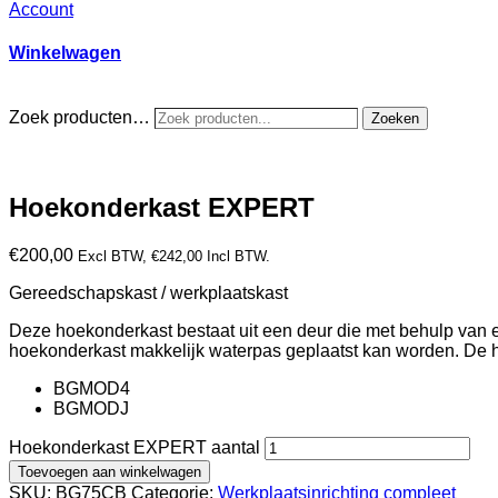
Account
Winkelwagen
Zoek producten…
Zoeken
Hoekonderkast EXPERT
€
200,00
Excl BTW,
€
242,00
Incl BTW.
Gereedschapskast / werkplaatskast
Deze hoekonderkast bestaat uit een deur die met behulp van ee
hoekonderkast makkelijk waterpas geplaatst kan worden. De 
BGMOD4
BGMODJ
Hoekonderkast EXPERT aantal
Toevoegen aan winkelwagen
SKU:
BG75CB
Categorie:
Werkplaatsinrichting compleet