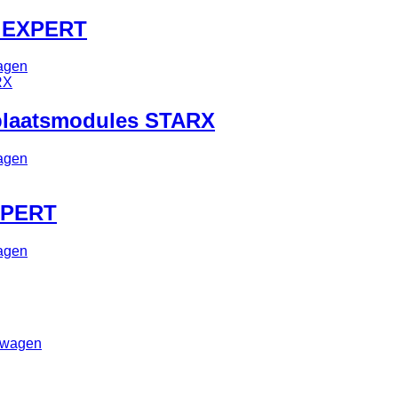
t EXPERT
agen
kplaatsmodules STARX
agen
XPERT
agen
lwagen