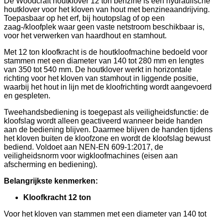
De Woodcraft houtklover 12 ton benzine is een hydraulische
houtklover voor het kloven van hout met benzineaandrijving.
Toepasbaar op het erf, bij houtopslag of op een
zaag-/kloofplek waar geen vaste netstroom beschikbaar is,
voor het verwerken van haardhout en stamhout.
Met 12 ton kloofkracht is de houtkloofmachine bedoeld voor
stammen met een diameter van 140 tot 280 mm en lengtes
van 350 tot 540 mm. De houtklover werkt in horizontale
richting voor het kloven van stamhout in liggende positie,
waarbij het hout in lijn met de kloofrichting wordt aangevoerd
en gespleten.
Tweehandsbediening is toegepast als veiligheidsfunctie: de
kloofslag wordt alleen geactiveerd wanneer beide handen
aan de bediening blijven. Daarmee blijven de handen tijdens
het kloven buiten de kloofzone en wordt de kloofslag bewust
bediend. Voldoet aan NEN-EN 609-1:2017, de
veiligheidsnorm voor wigkloofmachines (eisen aan
afscherming en bediening).
Belangrijkste kenmerken:
Kloofkracht 12 ton
Voor het kloven van stammen met een diameter van 140 tot