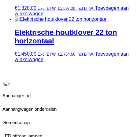
€
1.320,00
Toevoegen aan
Excl BTW,
€
1.597,20
Incl BTW.
winkelwagen
Elektrische houtklover 22 ton
horizontaal
€
1.450,00
Toevoegen aan
Excl BTW,
€
1.754,50
Incl BTW.
winkelwagen
4x4
Aanhanger net
Aanhangwagen onderdelen
Gereedschap
LED offroad lampen