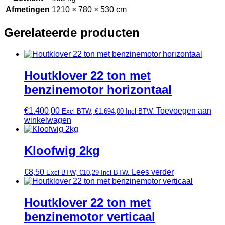
Afmetingen
1210 × 780 × 530 cm
Gerelateerde producten
Houtklover 22 ton met
benzinemotor horizontaal
€
1.400,00
Toevoegen aan
Excl BTW,
€
1.694,00
Incl BTW.
winkelwagen
Kloofwig 2kg
€
8,50
Lees verder
Excl BTW,
€
10,29
Incl BTW.
Houtklover 22 ton met
benzinemotor verticaal