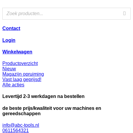
Ga
naar
de
inhoud
Contact
Login
Winkelwagen
Productoverzicht
Nieuw
Magazijn opruiming
Vast laag geprijsd!
Alle acties
Levertijd 2-3 werkdagen na bestellen
de beste prijs/kwaliteit voor uw machines en
gereedschappen
info@abc-tools.nl
0611564321