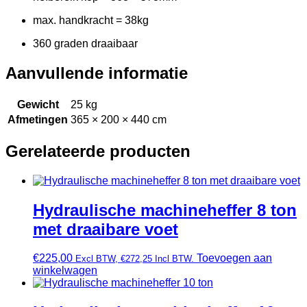
max. handkracht = 38kg
360 graden draaibaar
Aanvullende informatie
Gewicht
25 kg
Afmetingen
365 × 200 × 440 cm
Gerelateerde producten
Hydraulische machineheffer 8 ton
met draaibare voet
€
225,00
Toevoegen aan
Excl BTW,
€
272,25
Incl BTW.
winkelwagen