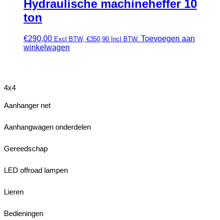
Hydraulische machineheffer 10
ton
€
290,00
Toevoegen aan
Excl BTW,
€
350,90
Incl BTW.
winkelwagen
4x4
Aanhanger net
Aanhangwagen onderdelen
Gereedschap
LED offroad lampen
Lieren
Bedieningen