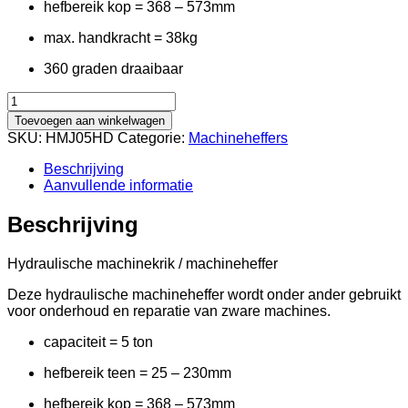
hefbereik kop = 368 – 573mm
max. handkracht = 38kg
360 graden draaibaar
Hydraulische
machineheffer
Toevoegen aan winkelwagen
5
SKU:
HMJ05HD
Categorie:
Machineheffers
ton
aantal
Beschrijving
Aanvullende informatie
Beschrijving
Hydraulische machinekrik / machineheffer
Deze hydraulische machineheffer wordt onder ander gebruikt
voor onderhoud en reparatie van zware machines.
capaciteit = 5 ton
hefbereik teen = 25 – 230mm
hefbereik kop = 368 – 573mm