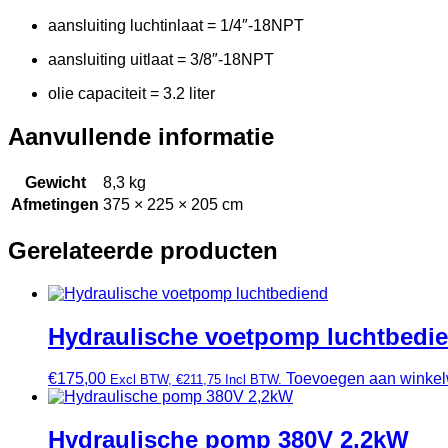
aansluiting luchtinlaat = 1/4″-18NPT
aansluiting uitlaat = 3/8″-18NPT
olie capaciteit = 3.2 liter
Aanvullende informatie
Gewicht
8,3 kg
Afmetingen
375 × 225 × 205 cm
Gerelateerde producten
Hydraulische voetpomp luchtbedi
€
175,00
Toevoegen aan winke
Excl BTW,
€
211,75
Incl BTW.
Hydraulische pomp 380V 2,2kW