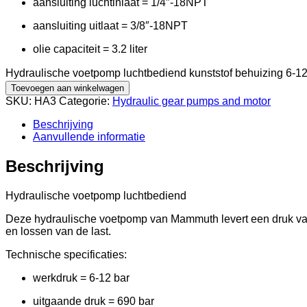
aansluiting luchtinlaat = 1/4″-18NPT
aansluiting uitlaat = 3/8″-18NPT
olie capaciteit = 3.2 liter
Hydraulische voetpomp luchtbediend kunststof behuizing 6-12
Toevoegen aan winkelwagen
SKU:
HA3
Categorie:
Hydraulic gear pumps and motor
Beschrijving
Aanvullende informatie
Beschrijving
Hydraulische voetpomp luchtbediend
Deze hydraulische voetpomp van Mammuth levert een druk van 
en lossen van de last.
Technische specificaties:
werkdruk = 6-12 bar
uitgaande druk = 690 bar