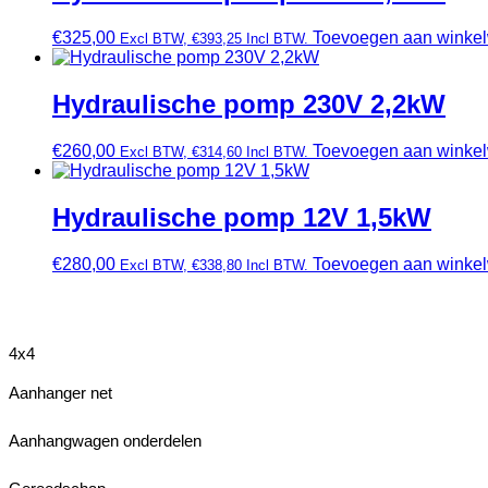
€
325,00
Toevoegen aan winke
Excl BTW,
€
393,25
Incl BTW.
Hydraulische pomp 230V 2,2kW
€
260,00
Toevoegen aan winke
Excl BTW,
€
314,60
Incl BTW.
Hydraulische pomp 12V 1,5kW
€
280,00
Toevoegen aan winke
Excl BTW,
€
338,80
Incl BTW.
4x4
Aanhanger net
Aanhangwagen onderdelen