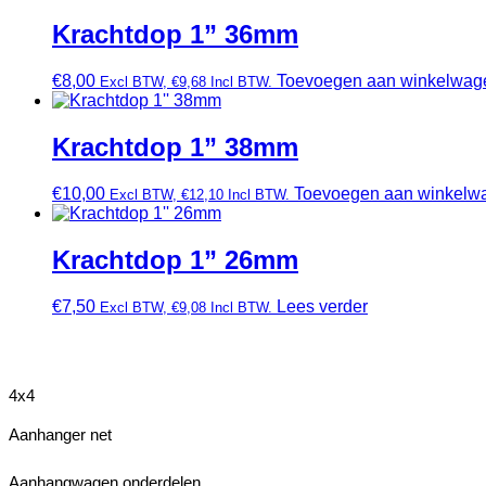
Krachtdop 1” 36mm
€
8,00
Toevoegen aan winkelwag
Excl BTW,
€
9,68
Incl BTW.
Krachtdop 1” 38mm
€
10,00
Toevoegen aan winkelw
Excl BTW,
€
12,10
Incl BTW.
Krachtdop 1” 26mm
€
7,50
Lees verder
Excl BTW,
€
9,08
Incl BTW.
4x4
Aanhanger net
Aanhangwagen onderdelen