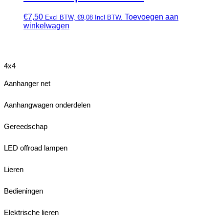
€
7,50
Toevoegen aan
Excl BTW,
€
9,08
Incl BTW.
winkelwagen
4x4
Aanhanger net
Aanhangwagen onderdelen
Gereedschap
LED offroad lampen
Lieren
Bedieningen
Elektrische lieren