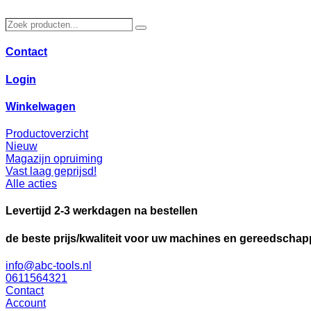
Ga
naar
Zoek
Zoeken
de
producten…
inhoud
Contact
Login
Winkelwagen
Productoverzicht
Nieuw
Magazijn opruiming
Vast laag geprijsd!
Alle acties
Levertijd 2-3 werkdagen na bestellen
de beste prijs/kwaliteit voor uw machines en gereedscha
info@abc-tools.nl
0611564321
Contact
Account