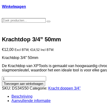
Winkelwagen
Zoek
Zoeken
producten…
Krachtdop 3/4” 50mm
€
12,00
Excl BTW,
€
14,52
Incl BTW.
Krachtdop 3/4” 50mm
De Krachtdop van XPTools is gemaakt van hoogwaardig chroom-
slagmoersleutel, waardoor het een ideale tool is voor elke gar
Krachtdop
3/4''
Toevoegen aan winkelwagen
50mm
SKU:
DS34S50
Categorie:
Kracht doppen 3/4"
aantal
Beschrijving
Aanvullende informatie