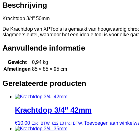
Beschrijving
Krachtdop 3/4” 50mm
De Krachtdop van XPTools is gemaakt van hoogwaardig chroom-
slagmoersleutel, waardoor het een ideale tool is voor elke gar
Aanvullende informatie
Gewicht
0,94 kg
Afmetingen
85 × 85 × 95 cm
Gerelateerde producten
Krachtdop 3/4” 42mm
€
10,00
Toevoegen aan winkelw
Excl BTW,
€
12,10
Incl BTW.