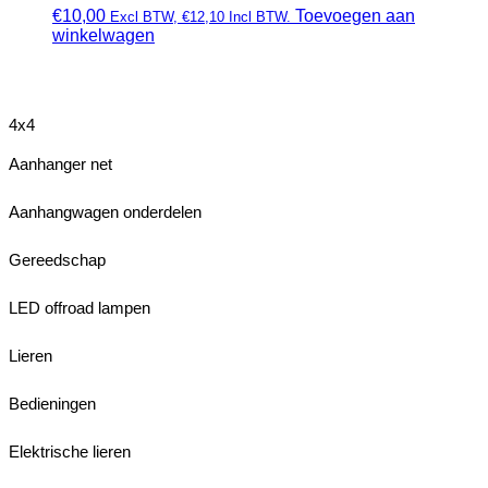
€
10,00
Toevoegen aan
Excl BTW,
€
12,10
Incl BTW.
winkelwagen
4x4
Aanhanger net
Aanhangwagen onderdelen
Gereedschap
LED offroad lampen
Lieren
Bedieningen
Elektrische lieren