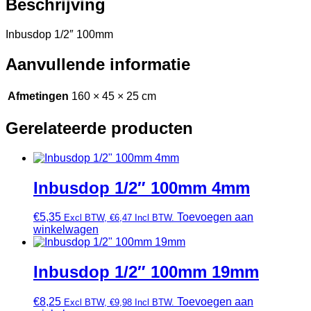
Beschrijving
Inbusdop 1/2″ 100mm
Aanvullende informatie
Afmetingen
160 × 45 × 25 cm
Gerelateerde producten
Inbusdop 1/2″ 100mm 4mm
€
5,35
Toevoegen aan
Excl BTW,
€
6,47
Incl BTW.
winkelwagen
Inbusdop 1/2″ 100mm 19mm
€
8,25
Toevoegen aan
Excl BTW,
€
9,98
Incl BTW.