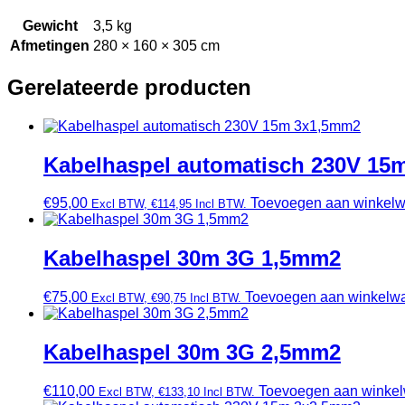
Gewicht
3,5 kg
Afmetingen
280 × 160 × 305 cm
Gerelateerde producten
Kabelhaspel automatisch 230V 15
€
95,00
Toevoegen aan winkel
Excl BTW,
€
114,95
Incl BTW.
Kabelhaspel 30m 3G 1,5mm2
€
75,00
Toevoegen aan winkelw
Excl BTW,
€
90,75
Incl BTW.
Kabelhaspel 30m 3G 2,5mm2
€
110,00
Toevoegen aan winke
Excl BTW,
€
133,10
Incl BTW.