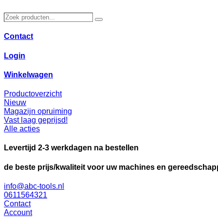
Ga
naar
Zoek
Zoeken
de
producten…
inhoud
Contact
Login
Winkelwagen
Productoverzicht
Nieuw
Magazijn opruiming
Vast laag geprijsd!
Alle acties
Levertijd 2-3 werkdagen na bestellen
de beste prijs/kwaliteit voor uw machines en gereedscha
info@abc-tools.nl
0611564321
Contact
Account