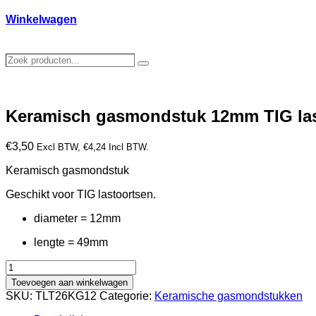
Winkelwagen
Zoek
Zoeken
producten…
Keramisch gasmondstuk 12mm TIG las
€
3,50
Excl BTW,
€
4,24
Incl BTW.
Keramisch gasmondstuk
Geschikt voor TIG lastoortsen.
diameter = 12mm
lengte = 49mm
Keramisch
gasmondstuk
Toevoegen aan winkelwagen
12mm
SKU:
TLT26KG12
Categorie:
Keramische gasmondstukken
TIG