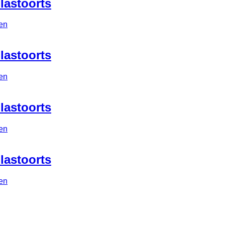
astoorts
en
astoorts
en
astoorts
en
astoorts
en