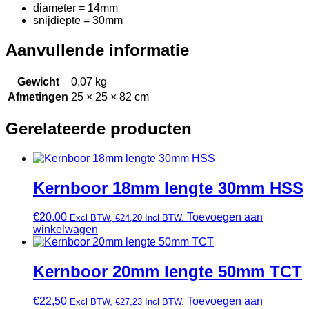
diameter = 14mm
snijdiepte = 30mm
Aanvullende informatie
Gewicht
0,07 kg
Afmetingen
25 × 25 × 82 cm
Gerelateerde producten
Kernboor 18mm lengte 30mm HSS
€
20,00
Toevoegen aan
Excl BTW,
€
24,20
Incl BTW.
winkelwagen
Kernboor 20mm lengte 50mm TCT
€
22,50
Toevoegen aan
Excl BTW,
€
27,23
Incl BTW.