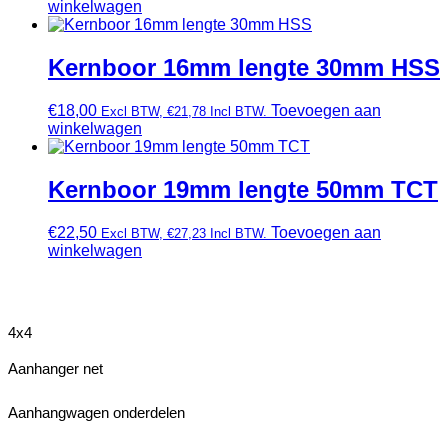
winkelwagen
Kernboor 16mm lengte 30mm HSS
€
18,00
Toevoegen aan
Excl BTW,
€
21,78
Incl BTW.
winkelwagen
Kernboor 19mm lengte 50mm TCT
€
22,50
Toevoegen aan
Excl BTW,
€
27,23
Incl BTW.
winkelwagen
4x4
Aanhanger net
Aanhangwagen onderdelen