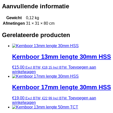
Aanvullende informatie
Gewicht
0,12 kg
Afmetingen
31 × 31 × 80 cm
Gerelateerde producten
Kernboor 13mm lengte 30mm HSS
€
15,00
Toevoegen aan
Excl BTW,
€
18,15
Incl BTW.
winkelwagen
Kernboor 17mm lengte 30mm HSS
€
19,00
Toevoegen aan
Excl BTW,
€
22,99
Incl BTW.
winkelwagen