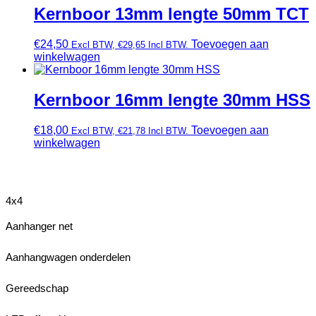
Kernboor 13mm lengte 50mm TCT
€
24,50
Toevoegen aan
Excl BTW,
€
29,65
Incl BTW.
winkelwagen
Kernboor 16mm lengte 30mm HSS
€
18,00
Toevoegen aan
Excl BTW,
€
21,78
Incl BTW.
winkelwagen
4x4
Aanhanger net
Aanhangwagen onderdelen
Gereedschap