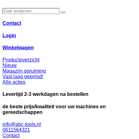
Ga
naar
Zoek
Zoeken
de
producten…
inhoud
Contact
Login
Winkelwagen
Productoverzicht
Nieuw
Magazijn opruiming
Vast laag geprijsd!
Alle acties
Levertijd 2-3 werkdagen na bestellen
de beste prijs/kwaliteit voor uw machines en
gereedschappen
info@abc-tools.nl
0611564321
Contact