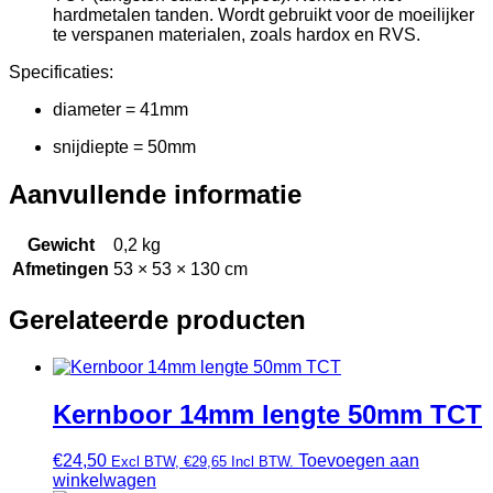
hardmetalen tanden. Wordt gebruikt voor de moeilijker
te verspanen materialen, zoals hardox en RVS.
Specificaties:
diameter = 41mm
snijdiepte = 50mm
Aanvullende informatie
Gewicht
0,2 kg
Afmetingen
53 × 53 × 130 cm
Gerelateerde producten
Kernboor 14mm lengte 50mm TCT
€
24,50
Toevoegen aan
Excl BTW,
€
29,65
Incl BTW.
winkelwagen