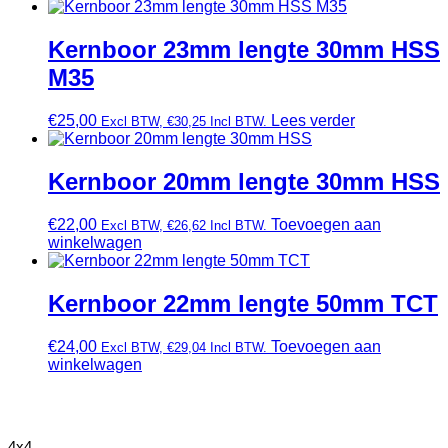
Kernboor 23mm lengte 30mm HSS
M35
€
25,00
Lees verder
Excl BTW,
€
30,25
Incl BTW.
Kernboor 20mm lengte 30mm HSS
€
22,00
Toevoegen aan
Excl BTW,
€
26,62
Incl BTW.
winkelwagen
Kernboor 22mm lengte 50mm TCT
€
24,00
Toevoegen aan
Excl BTW,
€
29,04
Incl BTW.
winkelwagen
4x4