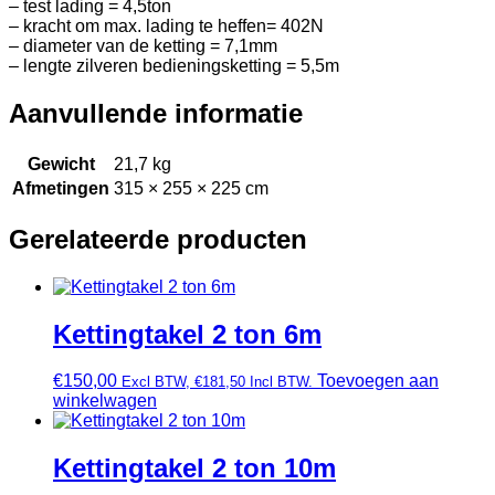
– test lading = 4,5ton
– kracht om max. lading te heffen= 402N
– diameter van de ketting = 7,1mm
– lengte zilveren bedieningsketting = 5,5m
Aanvullende informatie
Gewicht
21,7 kg
Afmetingen
315 × 255 × 225 cm
Gerelateerde producten
Kettingtakel 2 ton 6m
€
150,00
Toevoegen aan
Excl BTW,
€
181,50
Incl BTW.
winkelwagen
Kettingtakel 2 ton 10m