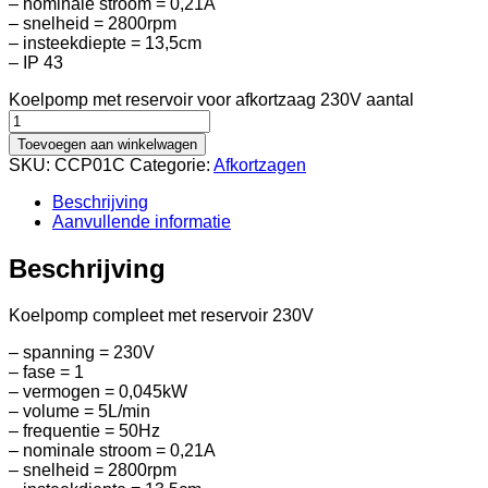
– nominale stroom = 0,21A
– snelheid = 2800rpm
– insteekdiepte = 13,5cm
– IP 43
Koelpomp met reservoir voor afkortzaag 230V aantal
Toevoegen aan winkelwagen
SKU:
CCP01C
Categorie:
Afkortzagen
Beschrijving
Aanvullende informatie
Beschrijving
Koelpomp compleet met reservoir 230V
– spanning = 230V
– fase = 1
– vermogen = 0,045kW
– volume = 5L/min
– frequentie = 50Hz
– nominale stroom = 0,21A
– snelheid = 2800rpm