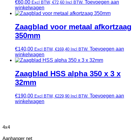
€
60,00
Toevoegen aan
Excl BTW,
€
72,60
Incl BTW.
winkelwagen
Zaagblad voor metaal afkortzaag
350mm
€
140,00
Toevoegen aan
Excl BTW,
€
169,40
Incl BTW.
winkelwagen
Zaagblad HSS alpha 350 x 3 x
32mm
€
190,00
Toevoegen aan
Excl BTW,
€
229,90
Incl BTW.
winkelwagen
4x4
Aanhanger net