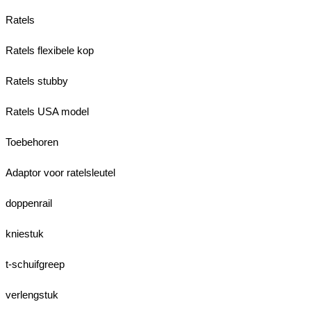
Ratels
Ratels flexibele kop
Ratels stubby
Ratels USA model
Toebehoren
Adaptor voor ratelsleutel
doppenrail
kniestuk
t-schuifgreep
verlengstuk