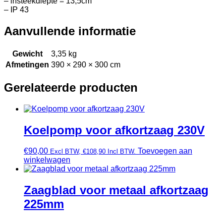
– insteekdiepte = 13,5cm
– IP 43
Aanvullende informatie
Gewicht
3,35 kg
Afmetingen
390 × 290 × 300 cm
Gerelateerde producten
Koelpomp voor afkortzaag 230V
€
90,00
Toevoegen aan
Excl BTW,
€
108,90
Incl BTW.
winkelwagen
Zaagblad voor metaal afkortzaag
225mm