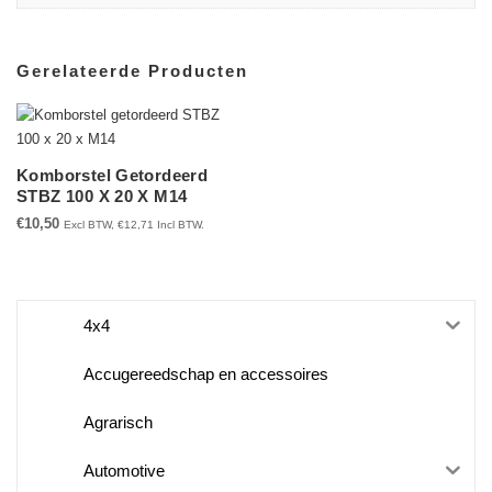
Gerelateerde Producten
Komborstel Getordeerd
STBZ 100 X 20 X M14
€
10,50
Excl BTW,
€
12,71
Incl BTW.
4x4
Accugereedschap en accessoires
Agrarisch
Automotive