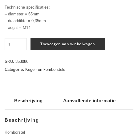
Technische specificaties:
– diameter = 65mm
– draaddikte = 0,35mm
– asgat = M14
Komborstel
Toevoegen aan winkelwagen
getordeerd
STBZ
65
SKU:
353086
x
Categorie:
Kegel- en komborstels
20
x
M14
aantal
Beschrijving
Aanvullende informatie
Beschrijving
Komborstel