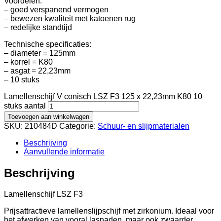
Voordelen:
– goed verspanend vermogen
– bewezen kwaliteit met katoenen rug
– redelijke standtijd
Technische specificaties:
– diameter = 125mm
– korrel = K80
– asgat = 22,23mm
– 10 stuks
Lamellenschijf V conisch LSZ F3 125 x 22,23mm K80 10
stuks aantal
Toevoegen aan winkelwagen
SKU:
210484D
Categorie:
Schuur- en slijpmaterialen
Beschrijving
Aanvullende informatie
Beschrijving
Lamellenschijf LSZ F3
Prijsattractieve lamellenslijpschijf met zirkonium. Ideaal voor
het afwerken van vooral lasnaden, maar ook zwaarder