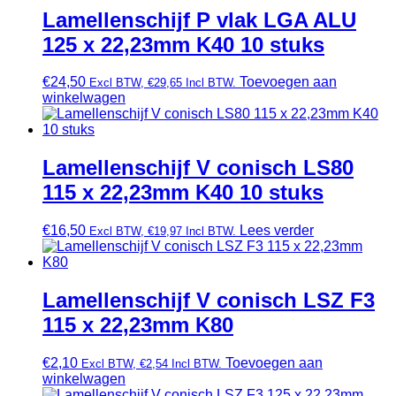
Lamellenschijf P vlak LGA ALU
125 x 22,23mm K40 10 stuks
€
24,50
Toevoegen aan
Excl BTW,
€
29,65
Incl BTW.
winkelwagen
Lamellenschijf V conisch LS80
115 x 22,23mm K40 10 stuks
€
16,50
Lees verder
Excl BTW,
€
19,97
Incl BTW.
Lamellenschijf V conisch LSZ F3
115 x 22,23mm K80
€
2,10
Toevoegen aan
Excl BTW,
€
2,54
Incl BTW.
winkelwagen