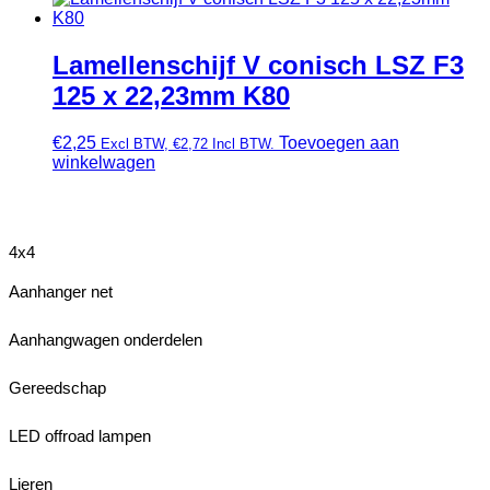
Lamellenschijf V conisch LSZ F3
125 x 22,23mm K80
€
2,25
Toevoegen aan
Excl BTW,
€
2,72
Incl BTW.
winkelwagen
4x4
Aanhanger net
Aanhangwagen onderdelen
Gereedschap
LED offroad lampen
Lieren