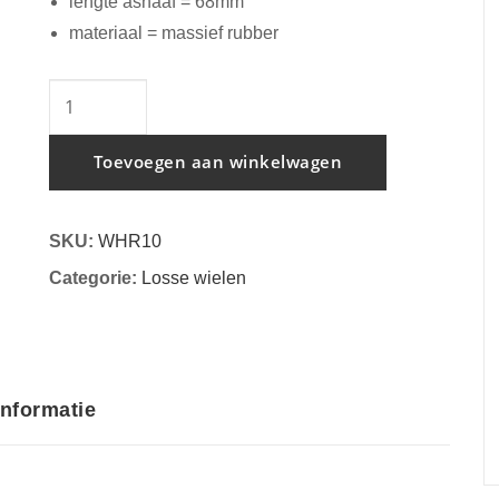
lengte asnaaf = 68mm
materiaal = massief rubber
Los
wiel
250
Toevoegen aan winkelwagen
x
70mm
SKU:
WHR10
massief
Categorie:
Losse wielen
rubber
aantal
informatie