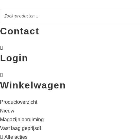
Ga
naar
de
Contact
inhoud
Login
Winkelwagen
Productoverzicht
Nieuw
Magazijn opruiming
Vast laag geprijsd!
Alle acties