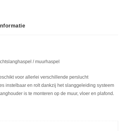
aantal
informatie
luchtslanghaspel / muurhaspel
schikt voor allerlei verschillende perslucht
es instelbaar en rolt dankzij het slanggeleiding systeem
langhouder is te monteren op de muur, vloer en plafond.