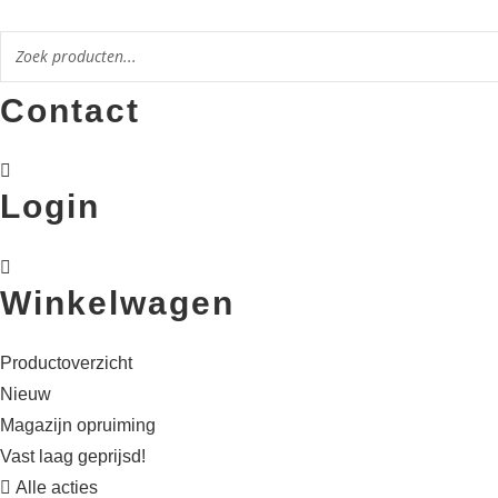
Ga
naar
de
Contact
inhoud
Login
Winkelwagen
Productoverzicht
Nieuw
Magazijn opruiming
Vast laag geprijsd!
Alle acties