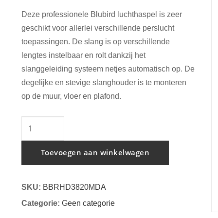
Deze professionele Blubird luchthaspel is zeer
geschikt voor allerlei verschillende perslucht
toepassingen.
De slang is op verschillende
lengtes instelbaar en rolt dankzij het
slanggeleiding systeem netjes automatisch op. De
degelijke en stevige slanghouder is te monteren
op de muur, vloer en plafond.
Blubird
Luchtslanghaspel
dubbele
Toevoegen aan winkelwagen
arm
automatisch
SKU:
BBRHD3820MDA
10mm
Categorie:
Geen categorie
x
20mtr