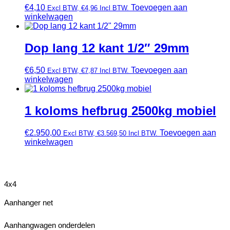
€
4,10
Toevoegen aan
Excl BTW,
€
4,96
Incl BTW.
winkelwagen
Dop lang 12 kant 1/2″ 29mm
€
6,50
Toevoegen aan
Excl BTW,
€
7,87
Incl BTW.
winkelwagen
1 koloms hefbrug 2500kg mobiel
€
2.950,00
Toevoegen aan
Excl BTW,
€
3.569,50
Incl BTW.
winkelwagen
4x4
Aanhanger net
Aanhangwagen onderdelen