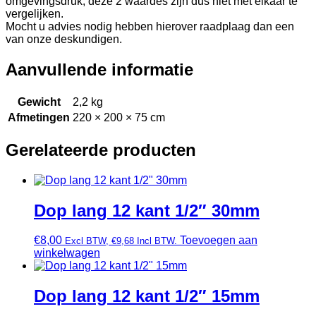
omgevingsdruk, deze 2 waardes zijn dus niet met elkaar te
vergelijken.
Mocht u advies nodig hebben hierover raadplaag dan een
van onze deskundigen.
Aanvullende informatie
Gewicht
2,2 kg
Afmetingen
220 × 200 × 75 cm
Gerelateerde producten
Dop lang 12 kant 1/2″ 30mm
€
8,00
Toevoegen aan
Excl BTW,
€
9,68
Incl BTW.
winkelwagen
Dop lang 12 kant 1/2″ 15mm