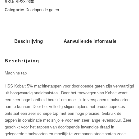
M33
SKU:
SP232330
HSS
Categorie:
Doorlopende gaten
5%
Cobalt
DIN376B
aantal
Beschrijving
Aanvullende informatie
Beschrijving
Machine tap
HSS Kobalt 5% machinetappen voor doorlopende gaten zijn vervaardigd
uit hoogwaardig sneldraaistaal. Door het toevoegen van Kobalt wordt
een zeer hoge hardheid bereikt om moeilijk te verspanen staalsoorten
aan te kunnen. Door het volledig slijpen tijdens het productieproces
ontstaat een zeer scherpe tap met een hoge precisie. Gebruik de
tappen in combinatie met snijolie voor een zeer lange levensduur. Zeer
geschikt voor het tappen van doorlopende inwendige draad in
gelegeerde staalsoorten en moeilijk te verspanen staalsoorten zoals