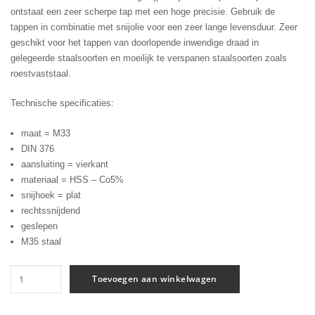
ontstaat een zeer scherpe tap met een hoge precisie. Gebruik de
tappen in combinatie met snijolie voor een zeer lange levensduur. Zeer
geschikt voor het tappen van doorlopende inwendige draad in
gelegeerde staalsoorten en moeilijk te verspanen staalsoorten zoals
roestvaststaal.
Technische specificaties:
maat = M33
DIN 376
aansluiting = vierkant
materiaal = HSS – Co5%
snijhoek = plat
rechtssnijdend
geslepen
M35 staal
Machinetap
Toevoegen aan winkelwagen
doorlopende
gaten