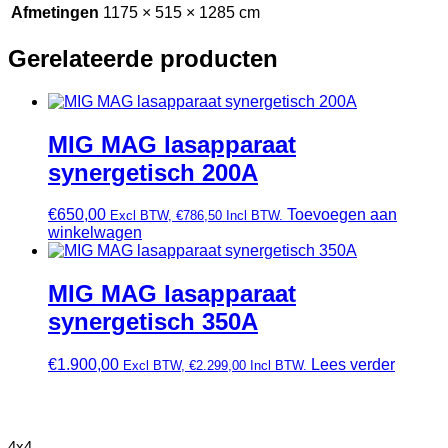
Afmetingen
1175 × 515 × 1285 cm
Gerelateerde producten
MIG MAG lasapparaat
synergetisch 200A
€
650,00
Toevoegen aan
Excl BTW,
€
786,50
Incl BTW.
winkelwagen
MIG MAG lasapparaat
synergetisch 350A
€
1.900,00
Lees verder
Excl BTW,
€
2.299,00
Incl BTW.
4x4