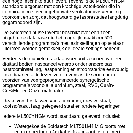
een hoge inschakelduur levert. Tevens is de ML500YHGM
standaard uitgerust met een krachtige waterkoeler die in
combinatie met een ingebouwde ventilator oververhitting
voorkomt en zorgt dat hoogwaardige lasprestaties langdurig
gegarandeerd zijn.
De Soldatech pulse invertor beschikt over een zeer
uitgebreide database die het mogelijk maakt om 500
verschillende programma’s met lasinstellingen op te slaan.
Hiermee worden gemakkelijk de ideale settings beheert.
Verder is de mobiele draadaanvoer unit voorzien van een
digitaal bedieningspaneel waarop onder andere gas
nastroominstelling, lasspanning en stroomsterkte eenvoudig
instelbaar en af te lezen zijn. Tevens is de stroombron
voorzien van voorgeprogrammeerde synergetische
programma`s voor o.a. aluminium, staal, RVS, CuMn-,
CuSiMn- en CuZn-materialen.
Ideaal voor het lassen van aluminium, roestvrijstaal,
koolstofstaal, laag gelegeerd staal en andere legeringen.
Iedere ML500YHGM wordt standaard geleverd inclusief:
Watergekoelde Soldatech MLT501M4 MIG toorts met
euroconnector en 4m kabel (standaard teflon liner)