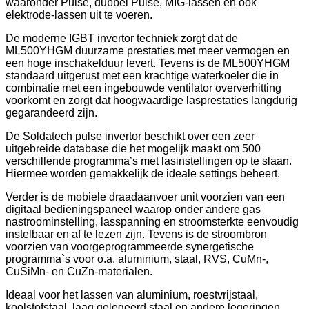
waaronder Pulse, dubbel Pulse, MIG-lassen en ook
elektrode-lassen uit te voeren.
De moderne IGBT invertor techniek zorgt dat de
ML500YHGM duurzame prestaties met meer vermogen en
een hoge inschakelduur levert. Tevens is de ML500YHGM
standaard uitgerust met een krachtige waterkoeler die in
combinatie met een ingebouwde ventilator oververhitting
voorkomt en zorgt dat hoogwaardige lasprestaties langdurig
gegarandeerd zijn.
De Soldatech pulse invertor beschikt over een zeer
uitgebreide database die het mogelijk maakt om 500
verschillende programma’s met lasinstellingen op te slaan.
Hiermee worden gemakkelijk de ideale settings beheert.
Verder is de mobiele draadaanvoer unit voorzien van een
digitaal bedieningspaneel waarop onder andere gas
nastroominstelling, lasspanning en stroomsterkte eenvoudig
instelbaar en af te lezen zijn. Tevens is de stroombron
voorzien van voorgeprogrammeerde synergetische
programma`s voor o.a. aluminium, staal, RVS, CuMn-,
CuSiMn- en CuZn-materialen.
Ideaal voor het lassen van aluminium, roestvrijstaal,
koolstofstaal, laag gelegeerd staal en andere legeringen.