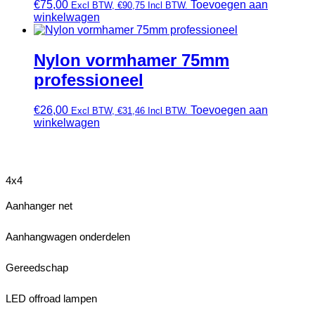
€
75,00
Toevoegen aan
Excl BTW,
€
90,75
Incl BTW.
winkelwagen
Nylon vormhamer 75mm
professioneel
€
26,00
Toevoegen aan
Excl BTW,
€
31,46
Incl BTW.
winkelwagen
4x4
Aanhanger net
Aanhangwagen onderdelen
Gereedschap
LED offroad lampen