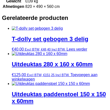
Gewicht
0,09 kg
Afmetingen
820 × 490 × 560 cm
Gerelateerde producten
T-dolly set gebogen 3 delig
€
40,00
Lees verder
Excl BTW,
€
48,40
Incl BTW.
Uitdeuktas 280 x 160 x 60mm
€
125,00
Toevoegen aan
Excl BTW,
€
151,25
Incl BTW.
winkelwagen
Uitdeuktas paddenstoel 150 x 150
x 60mm