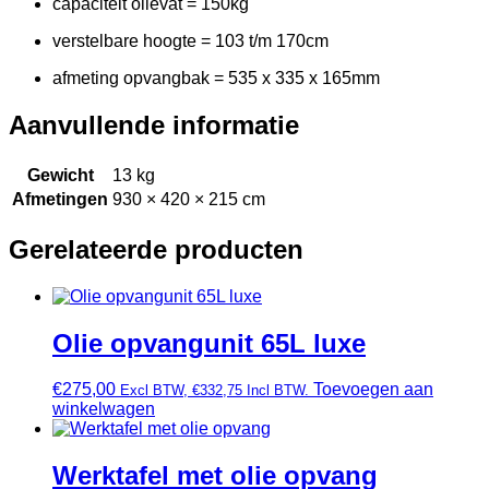
capaciteit olievat = 150kg
verstelbare hoogte = 103 t/m 170cm
afmeting opvangbak = 535 x 335 x 165mm
Aanvullende informatie
Gewicht
13 kg
Afmetingen
930 × 420 × 215 cm
Gerelateerde producten
Olie opvangunit 65L luxe
€
275,00
Toevoegen aan
Excl BTW,
€
332,75
Incl BTW.
winkelwagen
Werktafel met olie opvang