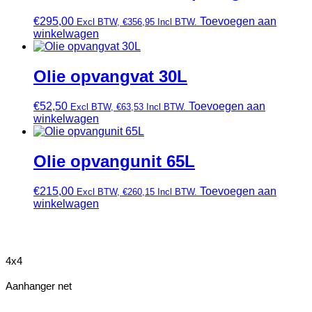
€
295,00
Toevoegen aan
Excl BTW,
€
356,95
Incl BTW.
winkelwagen
Olie opvangvat 30L
€
52,50
Toevoegen aan
Excl BTW,
€
63,53
Incl BTW.
winkelwagen
Olie opvangunit 65L
€
215,00
Toevoegen aan
Excl BTW,
€
260,15
Incl BTW.
winkelwagen
4x4
Aanhanger net